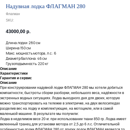
Надувная лодка ФЛАГМАН 280
Флагман
SKU:
43000,00
р.
Длина лодки: 280 см
Ширина:150 см
Макс. мощность мотора, л.с.: 6
Диаметр баллона: 46 см
Грузоподъемность: 220 кг
Описание
Характеристики
Гарантия и сервис
Описание
При конструировании надувной лодки ФЛАГМАН 280 мы хотели добиться
компактности, быстроты сборки разборки, небольшого веса, надёжности в
экстренных водных ситуациях. Лодка выходного дня для двоих, которую
можно транспортировать на тележке в электричке, на двух велосипедах
разделив вес на лодку и комплектующие, на мотоцикле, или в самой
маленькой машине. В результате мы получили:
Лодка в неделимом весе 20 кг. при использовании ткани 850 гр. Лодка имеет
вклеенный транец для установки мотора от 2,5 до 6 л.с. Отличительной
особенностью лодки ФЛАГМАН 280 от других лодок ФЛАГМАН является то,