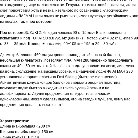
что надувное днище малокилеватое. Результаты испытаний показали, что за
счёт присутствия хоть и незначительного по сравнению с классическими
лодками ФЛАГМАН киля лодка не рысклива, имеет курсовую устойчивость, как
на веслах, так и под мотором.
Под мотором SUZUKI 2. 4т. один человек 90 кг. 15 км./ч Были проведены
испытания и под TOHATSU 9.8 л/с. 6кг (бензин) + мотор 26кг = 32 кг. Шкипер 90
кг. 33 — 35 км/ч. Шкипер + пассажир 90+105 кг = 195 кг 29 – 30 км/ч.
Диаметр баллонов 460 мм, умеренно приподнятый носовой баллон,
небольшая килеватость, позволяет ФЛАГМАН 280 уверенно преодолевать
волны до 40 – 50 см. высотой.На вёслах лодка управляется легко, динамика
разгона, скольжение, на высшем уровне. На надувной лодке ФЛАГМАН 280
установлена опорная пластина Fast Sliding (быстрое скольжение).
Асиметричные конуса концов баллонов в корме и опорная пластина
помогают лодке быстро выходить в глиссирующий режим и не
дельфинировать. Изучив предложения конкурентов по лодкам
одноклассникам, можем сделать вывод, что на сегодня лучшего, чем у нас
предложения цена — качество нет!
Характеристики
Длина (наибольшая): 280 см
Ширина (наибольшая): 150 см
Длина кокпита: 184 см