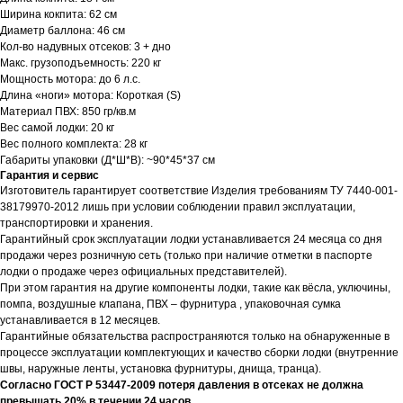
Ширина кокпита: 62 см
Диаметр баллона: 46 см
Кол-во надувных отсеков: 3 + дно
Макс. грузоподъемность: 220 кг
Мощность мотора: до 6 л.с.
Длина «ноги» мотора: Короткая (S)
Материал ПВХ: 850 гр/кв.м
Вес самой лодки: 20 кг
Вес полного комплекта: 28 кг
Габариты упаковки (Д*Ш*В): ~90*45*37 см
Гарантия и сервис
Изготовитель гарантирует соответствие Изделия требованиям ТУ 7440-001-
38179970-2012 лишь при условии соблюдении правил эксплуатации,
транспортировки и хранения.
Гарантийный срок эксплуатации лодки устанавливается 24 месяца со дня
продажи через розничную сеть (только при наличие отметки в паспорте
лодки о продаже через официальных представителей).
При этом гарантия на другие компоненты лодки, такие как вёсла, уключины,
помпа, воздушные клапана, ПВХ – фурнитура , упаковочная сумка
устанавливается в 12 месяцев.
Гарантийные обязательства распространяются только на обнаруженные в
процессе эксплуатации комплектующих и качество сборки лодки (внутренние
швы, наружные ленты, установка фурнитуры, днища, транца).
Согласно ГОСТ Р 53447-2009 потеря давления в отсеках не должна
превышать 20% в течении 24 часов.