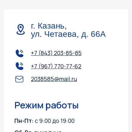
Обслуживание и ремонт
Контакты
Доставка и оплата
Акции
О компании
Каталог
Лодочные моторы
Катера и лодки
Квадроциклы
Гидроциклы
Силовая техника
Прицепы
Снегоходы
ПВХ лодки
Instagram, YouTube
(запрещёны в России, принадлежит Meta)
Политика конфиденциальности
Согласие на обработку персональных данных
Согласие на получение информационных
и рекламных рассылок