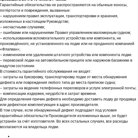
Гарантийные обязательства не распространяются на обычные износы,
потёртости и повреждения, вызванные:
– нарушением правил эксплуатации, транспортировки и хранения,
изложенных в настоящем Руководстве;
– несчастными случаями;
– ошибками или нарушениями Правил управлением маломерным судном;
– использованием вспомогательного устройства или компонента, не
произведённого, не установленного на лодке или не проданного компанией
«Флагман»;
– изменением или удалением штатного устройства или компонента лодки.
– перевозкой лодки на автомобильном прицепе или наружном багажнике в
надутом состоянии.
В стоимость гарантийного обслуживания не входят:
– затраты на буксировку, транспортировку лодки от места обнаружения
дефекта или повреждения любого типа до места приписки судна;
– затраты на ведение телефонных переговоров и услуги электронной почты;
– компенсации издержек, неудобств и затрат времени.
Контакты
Для определения причин дефекта необходимо доставить лодку до продавца
или дефектное комплектующее в адрес производителя.
В том случае, если обнаруженный дефект подпадает под условия
ул. Четаева, д. 66А
гарантийных обязательств Производителя изложенных выше, он будет
устранён за счёт изготовителя. Во всех остальных случаях, все расходы
возлагаются на владельца лодки.
ул. Ибрагимова, д. 63