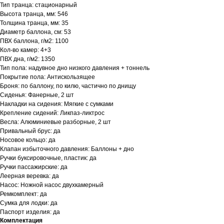
Тип транца: стационарный
Высота транца, мм: 546
Толщина транца, мм: 35
Диаметр баллона, см: 53
ПВХ баллона, г/м2: 1100
Кол‑во камер: 4+3
ПВХ дна, г/м2: 1350
Тип пола: надувное дно низкого давления + тоннель
Покрытие пола: Антискользящее
Броня: по баллону, по килю, частично по днищу
Сиденья: Фанерные, 2 шт
Накладки на сидения: Мягкие с сумками
Крепление сидений: Ликпаз-ликтрос
Весла: Алюминиевые разборные, 2 шт
Привальный брус: да
Носовое кольцо: да
Клапан избыточного давления: Баллоны + дно
Ручки буксировочные, пластик: да
Ручки пассажирские: да
Леерная веревка: да
Насос: Ножной насос двухкамерный
Ремкомплект: да
Сумка для лодки: да
Паспорт изделия: да
Комплектация