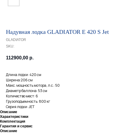
Надувная лодка GLADIATOR E 420 S Jet
GLADIATOR
SKU:
112900,00
р.
Длина лодки: 420 см
Ширина:206 см
Макс. мощность мотора, л.с.: 50
Диаметр баллона: 53 см
Количество мест: 6
Грузоподъемность: 800 кг
Серия лодки: JET
Описание
Характеристики
Комплектация
Гарантия и сервис
Описание