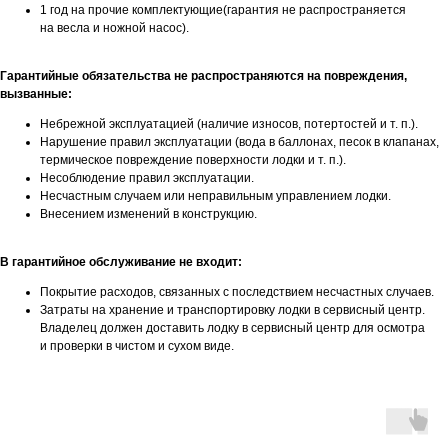
1 год на прочие комплектующие(гарантия не распространяется
на весла и ножной насос).
Гарантийные обязательства не распространяются на повреждения,
вызванные:
Контакты
Небрежной эксплуатацией (наличие износов, потертостей и т. п.).
Нарушение правил эксплуатации (вода в баллонах, песок в клапанах,
термическое повреждение поверхности лодки и т. п.).
ул. Четаева, д. 66А
Несоблюдение правил эксплуатации.
Несчастным случаем или неправильным управлением лодки.
Внесением изменений в конструкцию.
ул. Ибрагимова, д. 63
В гарантийное обслуживание не входит:
Покрытие расходов, связанных с последствием несчастных случаев.
г. Казань,
Затраты на хранение и транспортировку лодки в сервисный центр.
Владелец должен доставить лодку в сервисный центр для осмотра
ул. Четаева, д. 66А
и проверки в чистом и сухом виде.
+7 (843) 203-85-85
+7 (967) 770-77-62
2038585@mail.ru