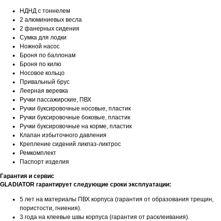
НДНД с тоннелем
2 алюминиевых весла
2 фанерных сидения
Сумка для лодки
Ножной насос
Броня по баллонам
Броня по килю
Носовое кольцо
Привальный брус
Леерная веревка
Ручки пассажирские, ПВХ
Ручки буксировочные носовые, пластик
Ручки буксировочные боковые, пластик
Ручки буксировочные на корме, пластик
Клапан избыточного давления
Крепление сидений ликпаз-ликтрос
Ремкомплект
Паспорт изделия
Гарантия и сервис
GLADIATOR гарантирует следующие сроки эксплуатации:
5 лет на материалы ПВХ корпуса (гарантия от образования трещин,
пористости, гниения).
3 года на клеевые швы корпуса (гарантия от расклеивания).