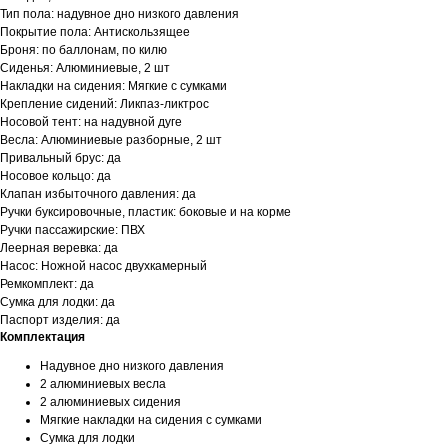
Тип пола: надувное дно низкого давления
Покрытие пола: Антискользящее
Броня: по баллонам, по килю
Сиденья: Алюминиевые, 2 шт
Накладки на сидения: Мягкие с сумками
Крепление сидений: Ликпаз-ликтрос
Носовой тент: на надувной дуге
Весла: Алюминиевые разборные, 2 шт
Привальный брус: да
Носовое кольцо: да
Клапан избыточного давления: да
Ручки буксировочные, пластик: боковые и на корме
Ручки пассажирские: ПВХ
Леерная веревка: да
Насос: Ножной насос двухкамерный
Ремкомплект: да
Сумка для лодки: да
Паспорт изделия: да
Комплектация
Надувное дно низкого давления
2 алюминиевых весла
2 алюминиевых сидения
Мягкие накладки на сидения с сумками
Сумка для лодки