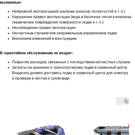
вызванные:
ул. Ибрагимова, д. 63
Небрежной эксплуатацией (наличие износов, потертостей и т. п.).
Нарушение правил эксплуатации (вода в баллонах, песок в клапанах,
термическое повреждение поверхности лодки и т. п.).
Несоблюдение правил эксплуатации.
Несчастным случаем или неправильным управлением лодки.
г. Казань,
Внесением изменений в конструкцию.
ул. Четаева, д. 66А
В гарантийное обслуживание не входит:
+7 (843) 203-85-85
Покрытие расходов, связанных с последствием несчастных случаев.
+7 (967) 770-77-62
Затраты на хранение и транспортировку лодки в сервисный центр.
Владелец должен доставить лодку в сервисный центр для осмотра
2038585@mail.ru
и проверки в чистом и сухом виде.
Режим работы
Пн-Пт:
с 9:00 до 19:00
Сб-Вс:
выходные
п