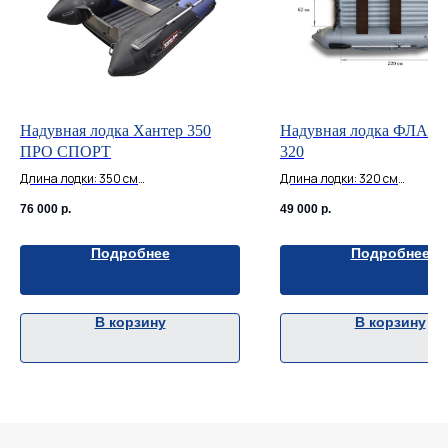
Надувная лодка Хантер 350
Надувная лодка ФЛА
ПРО СПОРТ
320
Длина лодки: 350 см
Длина лодки: 320 см
Ширина: 186 см
Ширина: 150 см
76 000
р.
49 000
р.
Макс. мощность мотора, л.с.: 20
Макс. мощность мотора, л.с.: 
Диаметр баллона: 52 см
Диаметр баллона: 46 см
Количество мест: 4+1 чел.
Грузоподъемность: 400 кг
Подробнее
Подробнее
Грузоподъемность: 650 кг
В корзину
В корзину