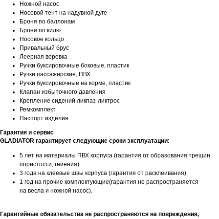
Ножной насос
Носовой тент на надувной дуге
Броня по баллонам
Броня по килю
Носовое кольцо
Привальный брус
Леерная веревка
Ручки буксировочные боковые, пластик
Ручки пассажирские, ПВХ
Ручки буксировочные на корме, пластик
Клапан избыточного давления
Крепление сидений ликпаз-ликтрос
Ремкомплект
Паспорт изделия
Гарантия и сервис
GLADIATOR гарантирует следующие сроки эксплуатации:
5 лет на материалы ПВХ корпуса (гарантия от образования трещин,
пористости, гниения).
3 года на клеевые швы корпуса (гарантия от расклеивания).
1 год на прочие комплектующие(гарантия не распространяется
Контакты
на весла и ножной насос).
ул. Четаева, д. 66А
Гарантийные обязательства не распространяются на повреждения,