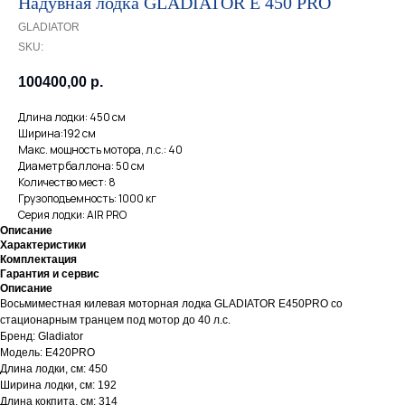
Надувная лодка GLADIATOR E 450 PRO
GLADIATOR
SKU:
100400,00
р.
Длина лодки: 450 см
Ширина:192 см
Макс. мощность мотора, л.с.: 40
Диаметр баллона: 50 см
Количество мест: 8
Грузоподъемность: 1000 кг
Серия лодки: AIR PRO
Описание
Характеристики
Комплектация
Гарантия и сервис
Описание
Восьмиместная килевая моторная лодка GLADIATOR E450PRO со
стационарным транцем под мотор до 40 л.с.
Бренд: Gladiator
Модель: E420PRO
Длина лодки, см: 450
Ширина лодки, см: 192
Длина кокпита, см: 314