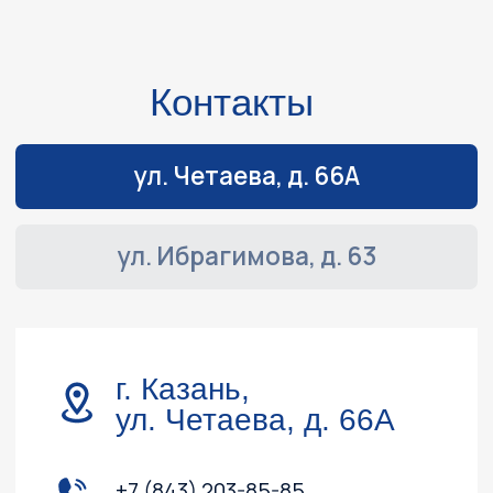
Навигация
Обслуживание и ремонт
Контакты
Доставка и оплата
Акции
О компании
Каталог
Лодочные моторы
Катера и лодки
Квадроциклы
Гидроциклы
Силовая техника
Прицепы
Снегоходы
ПВХ лодки
Instagram, YouTube
(запрещёны в России, принадлежит Meta)
Политика конфиденциальности