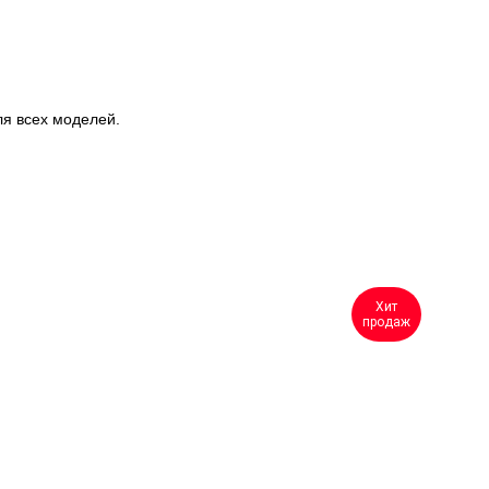
ля всех моделей.
Хит
продаж