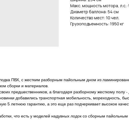
Макс. мощность мотора, л.с.:
Диаметр баллона: 54 см
Количество мест: 10 чел.
Грузоподъемность: 1950 кг
я лодка ПВХ, с жестким разборным пайольным дном из ламиниров
ом сборки и материалов.
 своих предшественников, а благодаря разборному жесткому полу -
овинки добавились транспортная мобильность, мореходность, быстр
ную 5 летнюю гарантию, а это еще раз подчеркивает высокое качес
аботки, что есть у моделей надувных лодок со сборным пайольны