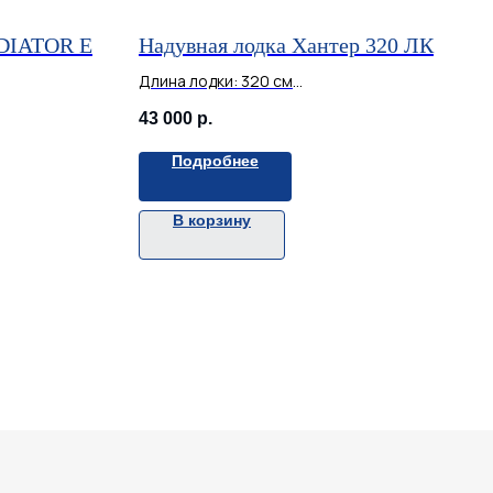
ADIATOR E
Надувная лодка Хантер 320 ЛК
Длина лодки: 320 см
Ширина: 152 см
43 000
р.
Макс. мощность мотора, л.с.: 10
Диаметр баллона: 41,5 см
Подробнее
Количество мест: 3 чел.
.: 15
Грузоподъемность: 330 кг
В корзину