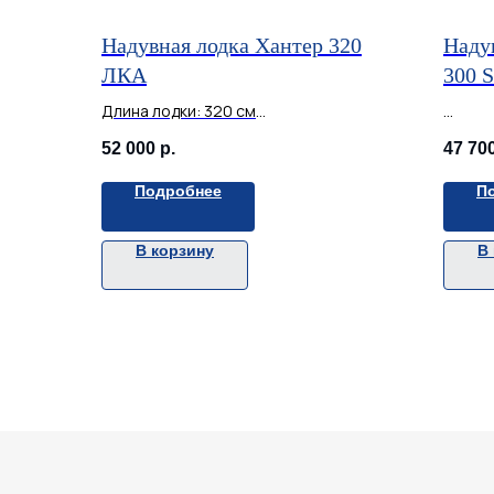
Надувная лодка Хантер 320
Наду
ЛКА
300 S
Длина лодки: 320 см
Ширина: 150 см
Длина 
52 000
р.
47 70
Макс. мощность мотора, л.с.: 9,9
Ширин
Диаметр баллона: 41,5 см
Макс. 
Подробнее
П
Количество мест: 3 чел.
Диаме
Грузоподъемность: 400 кг
Количе
Грузоп
В корзину
В