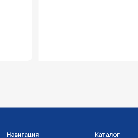
вигация
Каталог
Катера и лодки
луживание и ремонт
ПВХ лодки
тавка и оплата
Лодочные моторы
такты
Гидроциклы
ии
Квадроциклы
омпании
Снегоходы
Прицепы
Силовая техника