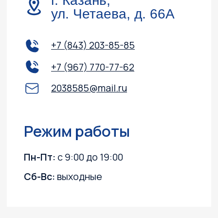
Навигация
Обслуживание и ремонт
Контакты
Доставка и оплата
Акции
О компании
Каталог
Лодочные моторы
Катера и лодки
Квадроциклы
Гидроциклы
Силовая техника
Прицепы
Снегоходы
ПВХ лодки