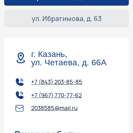
Навигация
Обслуживание и ремонт
Контакты
Доставка и оплата
Акции
О компании
Каталог
Лодочные моторы
Катера и лодки
Квадроциклы
Гидроциклы
Силовая техника
Прицепы
Снегоходы
ПВХ лодки
Instagram, YouTube
(запрещёны в России, принадлежит Meta)