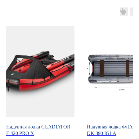
ул. Ибрагимова, д. 63
г. Казань,
ул. Четаева, д. 66А
+7 (843) 203-85-85
+7 (967) 770-77-62
2038585@mail.ru
Режим работы
Пн-Пт:
с 9:00 до 19:00
Сб-Вс:
выходные
Надувная лодка GLADIATOR
Надувная лодка ФЛА
E 420 PRO X
DK 390 IGLA