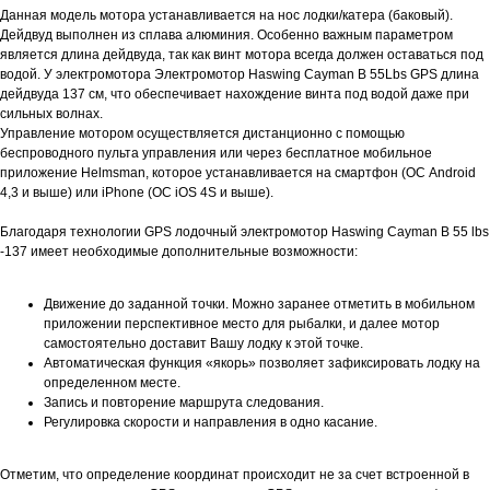
Данная модель мотора устанавливается на нос лодки/катера (баковый).
Дейдвуд выполнен из сплава алюминия. Особенно важным параметром
является длина дейдвуда, так как винт мотора всегда должен оставаться под
водой. У электромотора Электромотор Haswing Cayman B 55Lbs GPS длина
дейдвуда 137 см, что обеспечивает нахождение винта под водой даже при
сильных волнах.
Управление мотором осуществляется дистанционно с помощью
беспроводного пульта управления или через бесплатное мобильное
приложение Helmsman, которое устанавливается на смартфон (ОС Android
4,3 и выше) или iPhone (ОС iOS 4S и выше).
Благодаря технологии GPS лодочный электромотор Haswing Cayman B 55 lbs
-137 имеет необходимые дополнительные возможности:
Движение до заданной точки. Можно заранее отметить в мобильном
приложении перспективное место для рыбалки, и далее мотор
самостоятельно доставит Вашу лодку к этой точке.
Автоматическая функция «якорь» позволяет зафиксировать лодку на
определенном месте.
Запись и повторение маршрута следования.
Регулировка скорости и направления в одно касание.
Отметим, что определение координат происходит не за счет встроенной в