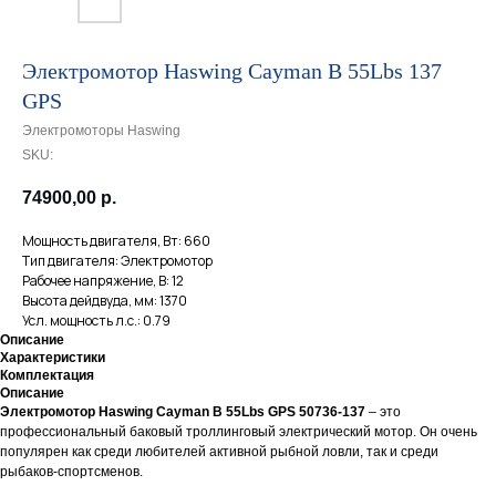
Электромотор Haswing Cayman B 55Lbs 137
GPS
Электромоторы Haswing
SKU:
74900,00
р.
Мощность двигателя, Вт: 660
Тип двигателя: Электромотор
Рабочее напряжение, В: 12
Высота дейдвуда, мм: 1370
Усл. мощность л.с.: 0.79
Описание
Характеристики
Комплектация
Описание
Электромотор Haswing Cayman B 55Lbs GPS 50736-137
– это
профессиональный баковый троллинговый электрический мотор. Он очень
популярен как среди любителей активной рыбной ловли, так и среди
рыбаков-спортсменов.