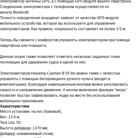
электромотор антенны GPS, а с помощью GPS модуля вашего смартфона.
Соединение электромотора с телефоном осуществляется по
каналу Bluetooth.
Точность определения координат зависит от качества GPS-модуля
мобильного устройства, которое вы используете для управления
электромотором. Как правило, погрешность составляет не более 3-5 м.
Теперь Вы сможете с комфортом управлять электромотором при помощи
смартфона или планшета.
Данная опция также позволяет отметить несколько заданных точек
геолокации для удержания судна в одной из них.
Электромотором Haswing Cayman B 55 lbs можно также с легкостью
управлять с помощью беспроводного ручного пульта (входит в
комплектацию). Благодаря навигационным кнопкам можно регулировать
скорость и направление движения. А кнопка включения функции "якорь"
позволит быстро зафиксировать лодку на месте без использования
мобильного приложения.
Характеристики
Место установки: на нос (баковый);
Вес: 13.9 кг;
Тяга Lbs: 55;
Высота дейдвуда: 1370 мм;
Дейдвуд: алюминиевый сплав;