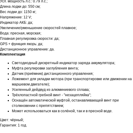
Усл. мощность л.с.: 0.79 л.с.;
Длина лодки до: 550 см;
Вес лодки до: 1150 кг;
Напряжение: 12 V;
Индикатор АКБ: да;
Увеличение/уменьшение скоростей плавное;
Вода: пресная, морская;
Плавная регулировка скорости: да;
GPS + функция якорь: да;
Дистанционное управление: да.
Комплектация
Светодиодный дискретный индикатор заряда аккумулятора;
Муфта регулировки заглубления винта;
Датчик (приёмник) дистанционного управления;
Ложемент для укладки мотора (при транспортировке или движении на
маршевом двигателе);
Усиленный дейдвуд из алюминиевого сплава;
Трёхлопастной гребной винт - "незацепляйка";
Оснащён автоматической муфтой, останавливающей винт при
столкновении с препятствием;
Может использоваться как в солёной, так и в пресной воде.
Контакты
Цвет: чёрный;
Гарантия: 1 год.
ул. Четаева, д. 66А