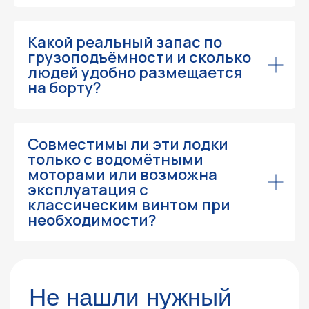
Какой реальный запас по
грузоподъёмности и сколько
Я соглашаюсь
с политикой конфиденциальности
людей удобно размещается
Согласие
с обработкой персональных данных
на борту?
Согласие
с получением информационных и
рекламных рассылок
Отправить
Совместимы ли эти лодки
только с водомётными
моторами или возможна
эксплуатация с
классическим винтом при
необходимости?