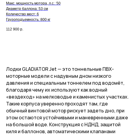
Макс. мощность мотора, л.с.: 50
Диаметр баллона: 53 см
Количество мест: 6
Грузоподъемность: 800 кг
112 900
р.
FAQ
Лодки GLADIATOR Jet — это тоннельные ПВХ-
Часто задаваемые
моторные модели с надувным дном низкого
вопросы
давления и специальным тоннелем под водомёт,
благодаря чему их используют как водный
«вездеход» на мелководье и каменистых участках.
Такие корпуса уверенно проходят там, где
обычный винтовой мотор рискует задеть дно, при
этом остаются устойчивыми и маневренными даже
на большой воде. Конструкция с НДНД, защитой
киля и баллонов, автоматическими клапанами