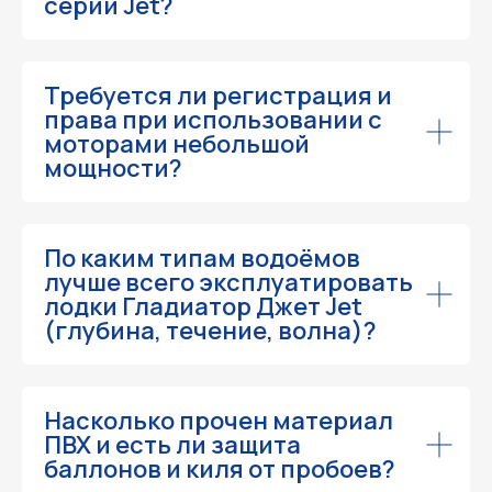
серии Jet?
Требуется ли регистрация и
права при использовании с
Не нашли нужный
моторами небольшой
товар?
мощности?
Мы поможем
Оставьте заявку и наш менеджер
перезвонит в течение часа
По каким типам водоёмов
Ваше имя
лучше всего эксплуатировать
лодки Гладиатор Джет Jet
(глубина, течение, волна)?
Телефон
Насколько прочен материал
ПВХ и есть ли защита
баллонов и киля от пробоев?
Какой товар ищите