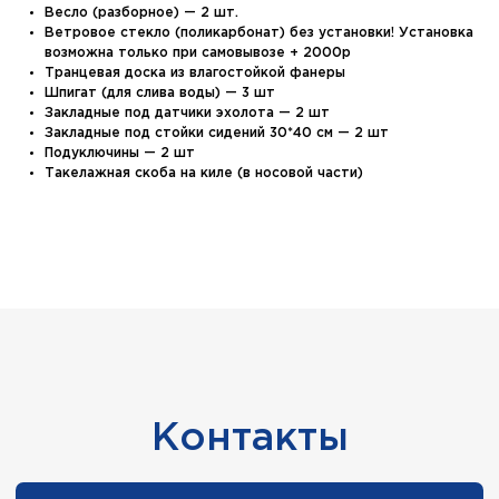
Весло (разборное) — 2 шт.
Ветровое стекло (поликарбонат) без установки! Установка
возможна только при самовывозе + 2000р
Транцевая доска из влагостойкой фанеры
г. Казань,
Шпигат (для слива воды) — 3 шт
ул. Четаева, д. 66А
Закладные под датчики эхолота — 2 шт
Закладные под стойки сидений 30*40 см — 2 шт
Подуключины — 2 шт
+7 (843) 203-85-85
Такелажная скоба на киле (в носовой части)
+7 (967) 770-77-62
2038585@mail.ru
Режим работы
Пн-Пт:
с 9:00 до 19:00
Сб-Вс:
выходные