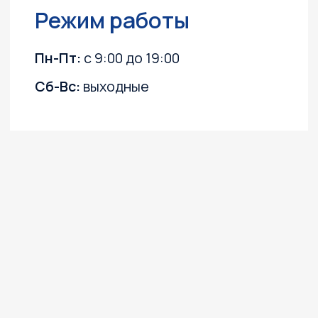
Обслуживание и ремонт
Контакты
Доставка и оплата
Акции
О компании
Каталог
Лодочные моторы
Катера и лодки
Квадроциклы
Гидроциклы
Силовая техника
Прицепы
Снегоходы
ПВХ лодки
Instagram, YouTube
(запрещёны в России, принадлежит Meta)
Политика конфиденциальности
Согласие на обработку персональных данных
Согласие на получение информационных