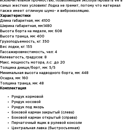
исключительной прочностью, позволяющей эксплуатировать ее в
самых жестких условиях! Лодка не гремит, потому что материал
также имеет отличную шумо- и виброизоляцию.
Характеристики
Длина габаритная, мм: 4100
Ширина габаритная, мм:1480
Высота борта на миделе, мм: 608
Высота транца, мм: 400
Грузоподъемность, кг: 350
Вес лодки, кг: 155
Пассажировместимость, чел: 4
Килеватость, градусов: 8
Макс. мощность мотора, л.с: .до 20
Толщина днище/борт, мм: 5/5
Минимальная высота надводного борта, мм: 448
Осадка, мм: 160
Толщина транца, мм: 48
Комплектация
Рундук кормовой
Контакты
Рундук носовой
Рундук под якорь
Боковой карман закрытый (слева)
ул. Четаева, д. 66А
Боковой карман открытый (справа)
Перчаточный ящик в рулевой консоли
ул. Ибрагимова, д. 63
Центральная лавка (быстросъемная)