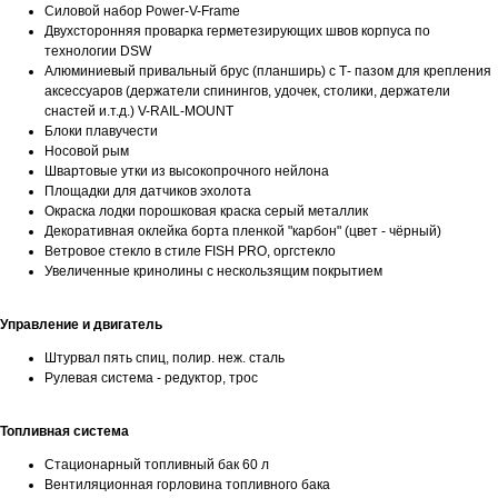
Силовой набор Power-V-Frame
Двухсторонняя проварка герметезирующих швов корпуса по
технологии DSW
Алюминиевый привальный брус (планширь) с Т- пазом для крепления
аксессуаров (держатели спинингов, удочек, столики, держатели
снастей и.т.д.) V-RAIL-MOUNT
Блоки плавучести
Носовой рым
Швартовые утки из высокопрочного нейлона
Площадки для датчиков эхолота
Окраска лодки порошковая краска серый металлик
Декоративная оклейка борта пленкой "карбон" (цвет - чёрный)
Ветровое стекло в стиле FISH PRO, оргстекло
Увеличенные кринолины с нескользящим покрытием
Управление и двигатель
Штурвал пять спиц, полир. неж. сталь
Рулевая система - редуктор, трос
Топливная система
Стационарный топливный бак 60 л
Вентиляционная горловина топливного бака