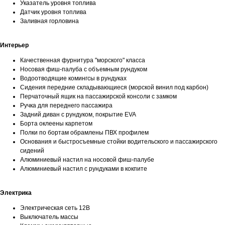
Указатель уровня топлива
Датчик уровня топлива
Заливная горловина
Интерьер
Качественная фурнитура "морского" класса
Носовая фиш-палуба с объемным рундуком
Водоотводящие комингсы в рундуках
Сидения передние складывающиеся (морской винил под карбон)
Перчаточный ящик на пассажирской консоли с замком
Ручка для переднего пассажира
Задний диван с рундуком, покрытие EVA
Борта оклеены карпетом
Полки по бортам обрамлены ПВХ профилем
Основания и быстросъемные стойки водительского и пассажирского
сидений
Алюминиевый настил на носовой фиш-палубе
Алюминиевый настил с рундуками в кокпите
Контакты
Электрика
ул. Четаева, д. 66А
Электрическая сеть 12В
Выключатель массы