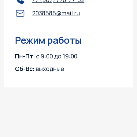
Квадроциклы
Гидроциклы
Силовая техника
Прицепы
Снегоходы
ПВХ лодки
Instagram, YouTube
(запрещёны в России, принадлежит Meta)
Политика конфиденциальности
Согласие на обработку персональных данных
Согласие на получение информационных
и рекламных рассылок
©2003 ООО "МОТО
Плюс"