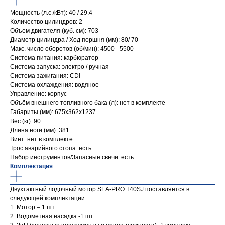
Мощность (л.с./кВт): 40 / 29.4
Количество цилиндров: 2
Объем двигателя (куб. см): 703
Диаметр цилиндра / Ход поршня (мм): 80/ 70
Макс. число оборотов (об/мин): 4500 - 5500
Система питания: карбюратор
Система запуска: электро / ручная
Система зажигания: CDI
Система охлаждения: водяное
Управление: корпус
Объём внешнего топливного бака (л): нет в комплекте
Габариты (мм): 675х362х1237
Вес (кг): 90
Длина ноги (мм): 381
Винт: нет в комплекте
Трос аварийного стопа: есть
Набор инструментов/Запасные свечи: есть
Комплектация
Двухтактный лодочный мотор SEA-PRO T40SJ поставляется в
следующей комплектации:
1. Мотор – 1 шт.
2. Водометная насадка -1 шт.