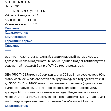
Мощность, л.с: 40
Вес, кг: 90
Тип двигателя: двухтактный
Рабочий объем, см3: 703
Количество цилиндров: 2
Размер ноги, мм: S ,381
Описание
Характеристики
Комплектация
Гарантия и сервис
Описание
Sea-Pro T40SJ - это 2-х тактный, 2-х цилиндровый мотор в 40 л.с.,
доказавший свою надежность в России. Данная модель комплектуется
водометной насадкой Sea-pro WT40 в место редуктора.
SEA-PRO T40SJ имеет объем двигателя 703 см3 при весе мотора 90 кг.
Максимальное число оборотов в минуту находится в пределах от 4500
до 5500. Си Про Т40SJ имеет румпельное управление (ручка газа на
румпеле). Запуск двигателя производится электростартером или
вручную. Мотор имеет водометную насадку. Подвесной лодочный
мотор SEA-PRO T40SJ рассчитан под стандартную высоту транца 381
мм. Предусмотрен внешний топливный бак объемом 24 литра.
Характеристики