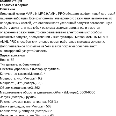
Комплектация
Гарантия и сервис
Описание
Лодочный мотор MARLIN MF 9.9 AMHL PRO обладает эффективной системой
гашения вибраций. Все компоненты электронного зажигания выполнены из
неподвижных частей, что обеспечивает уверенный запуск и согласованную
работу двигателя на любых режимах эксплуатации, а если имеется
опережение зажигания, то оно реализовано электронным способом.
Лёгкость в запуске, обслуживании и эксплуатации. Мотор MARLIN MF 9.9
AMHL PRO способен длительное время работать в тяжелых условиях.
Дополнительное покрытие из 5-ти шагов покраски обеспечивают
антикоррозийную устойчивость.
Характеристики
Вес, кг: 53
Тип двигателя: бензиновый
Система управления (Моторы): румпель
Количество тактов (Моторы): 4
Мощность, л.с. (Моторы): 9,9
Мощность, кВт (Моторы): 7,3
Объем двигателя, см3: 362
Максимальные обороты двигателя, об/мин (Моторы): 5000-6000
Запуск (Моторы): ручной
Рекомендуемая высота транца: 508 (L)
Длина дейдвуда, мм (Моторы): 508
Количество цилиндров (Моторы): 2
Диаметр цилиндра, мм (Моторы): 63