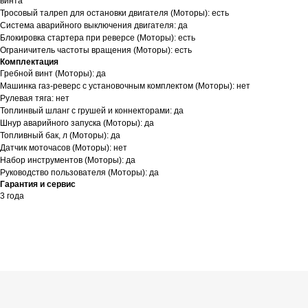
винта
Тросовый талреп для остановки двигателя (Моторы): есть
г. Казань,
Система аварийного выключения двигателя: да
Блокировка стартера при реверсе (Моторы): есть
ул. Четаева, д. 66А
Ограничитель частоты вращения (Моторы): есть
Комплектация
+7 (843) 203-85-85
Гребной винт (Моторы): да
Машинка газ-реверс с установочным комплектом (Моторы): нет
+7 (967) 770-77-62
Рулевая тяга: нет
Топлинвый шланг с грушей и коннекторами: да
2038585@mail.ru
Шнур аварийного запуска (Моторы): да
Топливный бак, л (Моторы): да
Датчик моточасов (Моторы): нет
Режим работы
Набор инструментов (Моторы): да
Руководство пользователя (Моторы): да
Пн-Пт:
с 9:00 до 19:00
Гарантия и сервис
3 года
Сб-Вс:
выходные