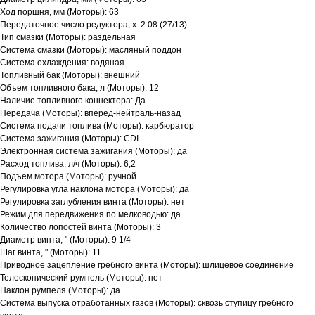
Ход поршня, мм (Моторы): 63
Передаточное число редуктора, х: 2.08 (27/13)
Тип смазки (Моторы): раздельная
Система смазки (Моторы): масляный поддон
Система охлаждения: водяная
Топливный бак (Моторы): внешний
Объем топливного бака, л (Моторы): 12
Наличие топливного коннектора: Да
Передача (Моторы): вперед-нейтраль-назад
Система подачи топлива (Моторы): карбюратор
Система зажигания (Моторы): CDI
Электронная система зажигания (Моторы): да
Расход топлива, л/ч (Моторы): 6,2
Подъем мотора (Моторы): ручной
Регулировка угла наклона мотора (Моторы): да
Регулировка заглубления винта (Моторы): нет
Контакты
Режим для передвижения по мелководью: да
Количество лопостей винта (Моторы): 3
Диаметр винта, " (Моторы): 9 1/4
ул. Четаева, д. 66А
Шаг винта, " (Моторы): 11
Приводное зацепление гребного винта (Моторы): шлицевое соединение
Телескопический румпель (Моторы): нет
ул. Ибрагимова, д. 63
Наклон румпеля (Моторы): да
Система выпуска отработанных газов (Моторы): сквозь ступицу гребного