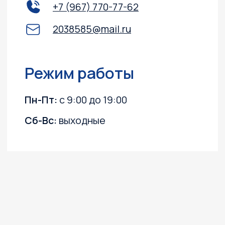
Доставка и оплата
Акции
О компании
Каталог
Лодочные моторы
Катера и лодки
Квадроциклы
Гидроциклы
Силовая техника
Прицепы
Снегоходы
ПВХ лодки
Instagram, YouTube
(запрещёны в России, принадлежит Meta)
Политика конфиденциальности
Согласие на обработку персональных данных
Согласие на получение информационных
и рекламных рассылок
©2003 ООО "МОТО