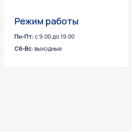
Каталог
Лодочные моторы
Катера и лодки
Квадроциклы
Гидроциклы
Силовая техника
Прицепы
Снегоходы
ПВХ лодки
Instagram, YouTube
(запрещёны в России, принадлежит Meta)
Политика конфиденциальности
Согласие на обработку персональных данных
Согласие на получение информационных
и рекламных рассылок
©2003 ООО "МОТО
Плюс"