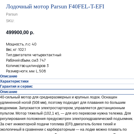
Лодочный мотор Parsun F40FEL-T-EFI
Parsun
SKU:
499900,00
р.
Мощность, л.с: 40
Вес, кг: 102.1
Тип двигателя: четырехтактный
Рабочий объем, см3: 747
Количество цилиндров: 3
Размер ноги, мм: L, 508
Описание
Характеристики
Гарантия и сервис
Описание
40-сильный мотор для среднеразмерных и крупных лодок. Оснащен
удлиненной ногой (508 мм), поэтому подходит для плавания по большим
водоемам. Запускается электростартером, управляется дистанционным
пультом. Мотор тяжелый (102,1 кг), — для его перевозки нужна тележка. Для
регулирования положения предусмотрен электрогидравлический подъемник.
За счет инжекторной подачи топлива (EFI) двигатель более тихий и
экологичный в сравнении с карбюраторным — на лодке можно плавать по