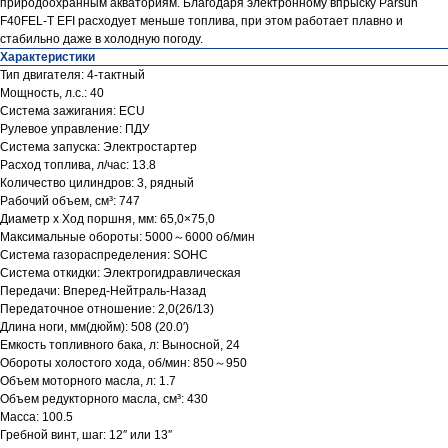
природоохранным акваториям. Благодаря электронному впрыску Parsun
F40FEL-T EFI расходует меньше топлива, при этом работает плавно и
стабильно даже в холодную погоду.
Характеристики
Тип двигателя: 4-тактный
Мощность, л.с.: 40
Система зажигания: ECU
Рулевое управление: ПДУ
Система запуска: Электростартер
Расход топлива, л/час: 13.8
Количество цилиндров: 3, рядный
Рабочий объем, см³: 747
Диаметр х Ход поршня, мм: 65,0×75,0
Максимальные обороты: 5000～6000 об/мин
Система газораспределения: SOHC
Система откидки: Электрогидравлическая
Передачи: Вперед-Нейтраль-Назад
Передаточное отношение: 2,0(26/13)
Длина ноги, мм(дюйм): 508 (20.0′)
Емкость топливного бака, л: Выносной, 24
Обороты холостого хода, об/мин: 850～950
Объем моторного масла, л: 1.7
Объем редукторного масла, см³: 430
Масса: 100.5
Гребной винт, шаг: 12″ или 13″