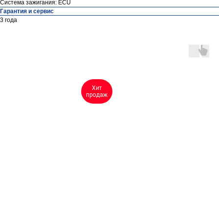
Система зажигания: ECU
Гарантия и сервис
3 года
Хит
продаж
Контакты
ул. Четаева, д. 66А
ул. Ибрагимова, д. 63
г. Казань,