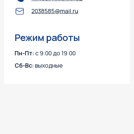
О компании
Каталог
Лодочные моторы
Катера и лодки
Квадроциклы
Гидроциклы
Силовая техника
Прицепы
Снегоходы
ПВХ лодки
Instagram, YouTube
(запрещёны в России, принадлежит Meta)
Политика конфиденциальности
Согласие на обработку персональных данных
Согласие на получение информационных
и рекламных рассылок
©2003 ООО "МОТО
Плюс"