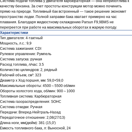
Система подачи топлива у двигателя карбюраторная — она неприхотлива к
качеству бензина. За счет простоты конструкции мотор можно починить
прямо на природе. Топливный бак встроенный — такое решение экономит
пространство лодки. Полной заправки бака хватает примерно на час
плавания. Благодаря жидкостному охлаждению Parsun F9,9BMS не
перегреется при работе на максимальных оборотах в жаркую погоду.
Характеристики
Тип двигателя: 4-тактный
Мощность, л.с.: 9,9
Система зажигания: CDI
Рулевое управление: Румпель
Система запуска: ручная
Расход топлива, л/час: 3.5
Количество цилиндров: 2, рядный
Рабочий объем, см³: 323
Диаметр х Ход поршня, мм: 59,0×59,0
Максимальные обороты: 4500～5500 об/мин
Обороты холостого хода, об/мин: 900～1000
Топливная система: Карбюраторная
Система газораспределения: SOHC
Система откидки: Ручная
Передачи: Вперед-Нейтраль-Назад
Передаточное отношение: 2,08(27/13)
Длина ноги, мм(дюйм): 381 (15,0′)
Емкость топливного бака, л: Выносной, 24