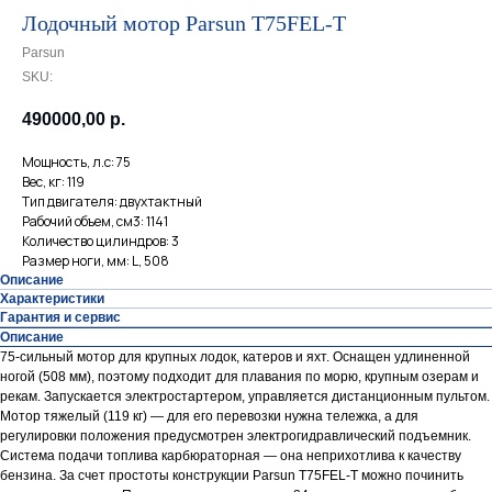
Лодочный мотор Parsun T75FEL-T
Parsun
SKU:
490000,00
р.
Мощность, л.с: 75
Вес, кг: 119
Тип двигателя: двухтактный
Рабочий объем, см3: 1141
Количество цилиндров: 3
Размер ноги, мм: L, 508
Описание
Характеристики
Гарантия и сервис
Описание
75-сильный мотор для крупных лодок, катеров и яхт. Оснащен удлиненной
ногой (508 мм), поэтому подходит для плавания по морю, крупным озерам и
рекам. Запускается электростартером, управляется дистанционным пультом.
Мотор тяжелый (119 кг) — для его перевозки нужна тележка, а для
регулировки положения предусмотрен электрогидравлический подъемник.
Система подачи топлива карбюраторная — она неприхотлива к качеству
бензина. За счет простоты конструкции Parsun T75FEL-T можно починить