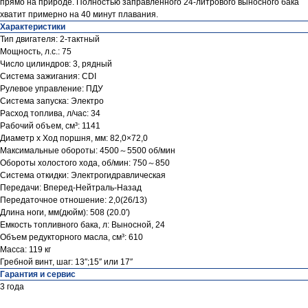
прямо на природе. Полностью заправленного 24-литрового выносного бака
хватит примерно на 40 минут плавания.
Характеристики
Тип двигателя: 2-тактный
Мощность, л.с.: 75
Число цилиндров: 3, рядный
Система зажигания: CDI
Рулевое управление: ПДУ
Система запуска: Электро
Расход топлива, л/час: 34
Рабочий объем, см³: 1141
Диаметр х Ход поршня, мм: 82,0×72,0
Максимальные обороты: 4500～5500 об/мин
Обороты холостого хода, об/мин: 750～850
Система откидки: Электрогидравлическая
Передачи: Вперед-Нейтраль-Назад
Передаточное отношение: 2,0(26/13)
Длина ноги, мм(дюйм): 508 (20.0′)
Емкость топливного бака, л: Выносной, 24
Объем редукторного масла, см³: 610
Масса: 119 кг
Гребной винт, шаг: 13″;15″ или 17″
Гарантия и сервис
3 года