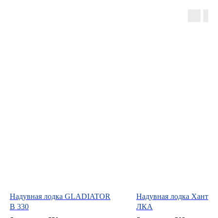
Контакты
ул. Четаева, д. 66А
ул. Ибрагимова, д. 63
г. Казань,
ул. Четаева, д. 66А
Надувная лодка GLADIATOR
Надувная лодка Хантер
B 330
ЛКА