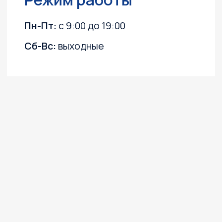
Лодочные моторы
Катера и лодки
Квадроциклы
Гидроциклы
Силовая техника
Прицепы
Снегоходы
ПВХ лодки
Instagram, YouTube
(запрещёны в России, принадлежит Meta)
Политика конфиденциальности
Согласие на обработку персональных данных
Согласие на получение информационных
и рекламных рассылок
©2003 ООО "МОТО
Плюс"