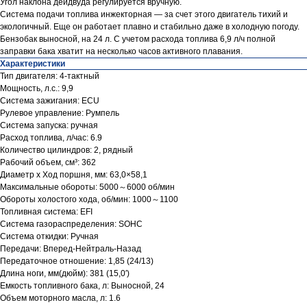
Угол наклона дейдвуда регулируется вручную.
Система подачи топлива инжекторная — за счет этого двигатель тихий и
экологичный. Еще он работает плавно и стабильно даже в холодную погоду.
Бензобак выносной, на 24 л. С учетом расхода топлива 6,9 л/ч полной
заправки бака хватит на несколько часов активного плавания.
Характеристики
Тип двигателя: 4-тактный
Мощность, л.с.: 9,9
Система зажигания: ECU
Рулевое управление: Румпель
Система запуска: ручная
Расход топлива, л/час: 6.9
Количество цилиндров: 2, рядный
Рабочий объем, см³: 362
Диаметр х Ход поршня, мм: 63,0×58,1
Максимальные обороты: 5000～6000 об/мин
Обороты холостого хода, об/мин: 1000～1100
Топливная система: EFI
Система газораспределения: SOHC
Система откидки: Ручная
Передачи: Вперед-Нейтраль-Назад
Передаточное отношение: 1,85 (24/13)
Длина ноги, мм(дюйм): 381 (15,0′)
Емкость топливного бака, л: Выносной, 24
Объем моторного масла, л: 1.6