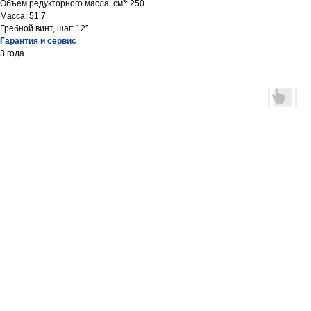
Объем редукторного масла, см³: 250
Масса: 51.7
Гребной винт, шаг: 12″
Гарантия и сервис
3 года
Контакты
ул. Четаева, д. 66А
ул. Ибрагимова, д. 63