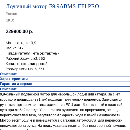
Лодочный мотор F9.9ABMS-EFI PRO
Parsun
SKU:
229900,00
р.
Мощность, л.с: 9,9
Вес, кг: 51.7
Тип двигателя: четырехтактный
Рабочий объем, см3: 362
Количество цилиндров: 2
Размер ноги, мм: S, 381
Описание
Характеристики
Гарантия и сервис
Описание
9,9-сильный подвесной мотор для небольшой лодки или катера. За счет
короткого дейдвуда (381 мм) подходит для мелких водоемов. Запускается
ручным стартером: система зажигания ECU дает безотказный и плавный
пуск при любой погоде. Управляется румпелем: он прорезинен, оснащен
переключателем газа, регулятором скорости хода и чекой безопасности.
Мотор весит 51,7 кг и помещается в багажник автомобиля, для переноски
предусмотрена ручка. На лодку устанавливается без посторонней помощи.