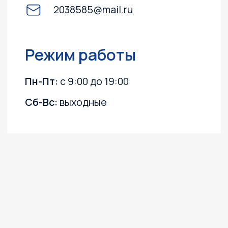
О компании
Каталог
Лодочные моторы
Катера и лодки
Квадроциклы
Гидроциклы
Силовая техника
Прицепы
Снегоходы
ПВХ лодки
Instagram, YouTube
(запрещёны в России, принадлежит Meta)
Политика конфиденциальности
Согласие на обработку персональных данных
Согласие на получение информационных
и рекламных рассылок
©2003 ООО "МОТО
Плюс"