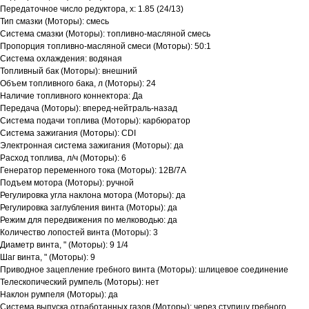
Передаточное число редуктора, х: 1.85 (24/13)
Тип смазки (Моторы): смесь
Система смазки (Моторы): топливно-масляной смесь
Пропорция топливно-масляной смеси (Моторы): 50:1
Система охлаждения: водяная
Топливный бак (Моторы): внешний
Объем топливного бака, л (Моторы): 24
Наличие топливного коннектора: Да
Передача (Моторы): вперед-нейтраль-назад
Система подачи топлива (Моторы): карбюратор
Система зажигания (Моторы): CDI
Электронная система зажигания (Моторы): да
Расход топлива, л/ч (Моторы): 6
Генератор переменного тока (Моторы): 12В/7А
Подъем мотора (Моторы): ручной
Регулировка угла наклона мотора (Моторы): да
Регулировка заглубления винта (Моторы): да
Режим для передвижения по мелководью: да
Количество лопостей винта (Моторы): 3
Диаметр винта, " (Моторы): 9 1/4
Шаг винта, " (Моторы): 9
Приводное зацепление гребного винта (Моторы): шлицевое соединение
Телескопический румпель (Моторы): нет
Наклон румпеля (Моторы): да
Система выпуска отработанных газов (Моторы): через ступицу гребного