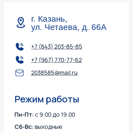
Доставка и оплата
Акции
О компании
Каталог
Лодочные моторы
Катера и лодки
Квадроциклы
Гидроциклы
Силовая техника
Прицепы
Снегоходы
ПВХ лодки
Instagram, YouTube
(запрещёны в России, принадлежит Meta)
Политика конфиденциальности
Согласие на обработку персональных данных
Согласие на получение информационных
и рекламных рассылок
©2003 ООО "МОТО