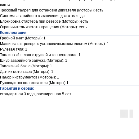
винта
Тросовый талреп для остановки двигателя (Моторы): есть
Система аварийного выключения двигателя: да
Блокировка стартера при реверсе (Моторы): есть
Ограничитель частоты вращения (Моторы): есть
Комплектация
Гребной винт (Моторы): 1
Машинка газ-реверс с установочным комплектом (Моторы): 1
Рулевая тяга: 1
Топлинвый шланг с грушей и коннекторами: 1
Шнур аварийного запуска (Моторы): 1
Топливный бак, л (Моторы): 1
Датчик моточасов (Моторы): 1
Набор инструментов (Моторы): 1
Руководство пользователя (Моторы):1
Гарантия и сервис
Контакты
стандартная 3 года, расширенная 5 лет
ул. Четаева, д. 66А
ул. Ибрагимова, д. 63