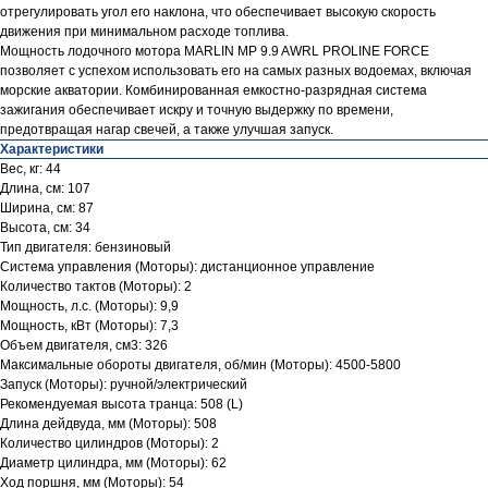
отрегулировать угол его наклона, что обеспечивает высокую скорость
движения при минимальном расходе топлива.
Мощность лодочного мотора MARLIN MP 9.9 AWRL PROLINE FORCE
позволяет с успехом использовать его на самых разных водоемах, включая
морские акватории. Комбинированная емкостно-разрядная система
зажигания обеспечивает искру и точную выдержку по времени,
предотвращая нагар свечей, а также улучшая запуск.
Характеристики
Вес, кг: 44
Длина, см: 107
Ширина, см: 87
Высота, см: 34
Тип двигателя: бензиновый
Система управления (Моторы): дистанционное управление
Количество тактов (Моторы): 2
Мощность, л.с. (Моторы): 9,9
Мощность, кВт (Моторы): 7,3
Объем двигателя, см3: 326
Максимальные обороты двигателя, об/мин (Моторы): 4500-5800
Запуск (Моторы): ручной/электрический
Рекомендуемая высота транца: 508 (L)
Длина дейдвуда, мм (Моторы): 508
Количество цилиндров (Моторы): 2
Диаметр цилиндра, мм (Моторы): 62
Ход поршня, мм (Моторы): 54