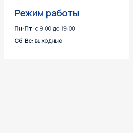
Каталог
Лодочные моторы
Катера и лодки
Квадроциклы
Гидроциклы
Силовая техника
Прицепы
Снегоходы
ПВХ лодки
Instagram, YouTube
(запрещёны в России, принадлежит Meta)
Политика конфиденциальности
Согласие на обработку персональных данных
Согласие на получение информационных
и рекламных рассылок
©2003 ООО "МОТО
Плюс"