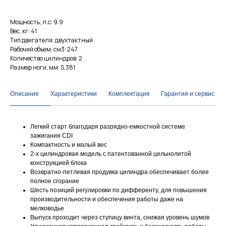
Мощность, л.с: 9.9
Вес, кг: 41
Тип двигателя: двухтактный
Рабочий объем, см3: 247
Количество цилиндров: 2
Размер ноги, мм: S,381
Описание
Характеристики
Комплектация
Гарантия и сервис
Легкий старт благодаря разрядно-емкостной системе
зажигания CDI
Компактность и малый вес
2-х цилиндровая модель с патентованной цельнолитой
конструкцией блока
Возвратно-петлевая продувка цилиндра обеспечивает более
полное сгорание
Шесть позиций регулировки по дифференту, для повышения
производительности и обеспечения работы даже на
мелководье
Выпуск проходит через ступицу винта, снижая уровень шумов