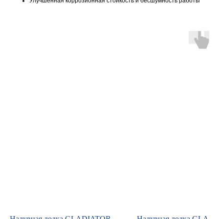
Улучшенная коррозионная стойкость и бесшумность работы
Контакты
ул. Четаева, д. 66А
ул. Ибрагимова, д. 63
г. Казань,
ул. Четаева, д. 66А
Надувная лодка GLADIATOR
Надувная лодка GLAD