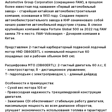
Automotive Group Corporation (сокращенно FAW), в прошлом
более известная под названием «Первый автомобильный
завод» - старейшая китайская автомобилестроительная
компания, основанная в 1953 году. Создание первого
автомобилестроительного завода в КНР ознаменовало собой
начало развития автомобильной индустрии страны. В списке
крупнейших компаний мира Fortune Global 500 за 2022 год FAW
заняла 79-е место. FAW-Volkswagen - Дочерняя компания в
Китае.
Представляем 2-тактный карбюраторный подвесной лодочный
мотор HND OB60ERTL с номинальной мощностью 60
лошадиных сил и рабочим объемом 849 см³.
Расшифровка МТО (OB60ERTL): 2-тактный двигатель 60 л.с.; E
- электростартер; R - дистанционное управление;
Т- гидроподъем с электроприводом; L - длинный дейдвуд
Особенности и преимущества:
- Сухой вес мотора 105 кг
- Превосходная надежность трехцилиндровой конструкции
двигателя.
- Зажигание CDI обеспечивает стабильную работу двигателя,
максимальную мощность во всем диапазоне оборотов,
улучшает экономичность использования топлива и гарантирует