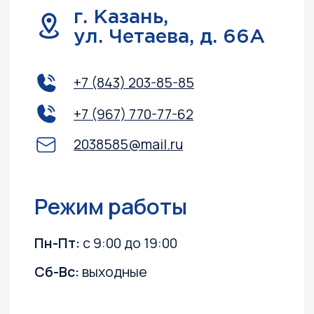
Навигация
Обслуживание и ремонт
Контакты
Доставка и оплата
Акции
О компании
Каталог
Лодочные моторы
Катера и лодки
Квадроциклы
Гидроциклы
Силовая техника
Прицепы
Снегоходы
ПВХ лодки
Instagram, YouTube
(запрещёны в России, принадлежит Meta)