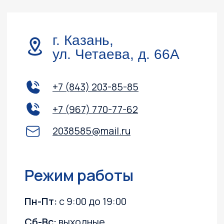
Обслуживание и ремонт
Контакты
Доставка и оплата
Акции
О компании
Каталог
Лодочные моторы
Катера и лодки
Квадроциклы
Гидроциклы
Силовая техника
Прицепы
Снегоходы
ПВХ лодки
Instagram, YouTube
(запрещёны в России, принадлежит Meta)
Политика конфиденциальности
Согласие на обработку персональных данных
Согласие на получение информационных
и рекламных рассылок