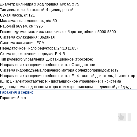
Диаметр цилиндра х Ход поршня, мм: 65 х 75
Тип двигателя: 4-тактный, 4-цилиндровый
Сухая масса, кг: 121
Максимальная мощность, л/с: 50
Рабочий объем, см³: 996
Рекомендуемое максимальное число оборотов, об/мин: 5000-5800
Система охлаждения: Водяная
Система зажигания: ECM
Передаточное число редуктора: 24:13 (1,85)
Схема переключения передач: F-N-R
Тип рулевого управления: Дистанционное (тросовое)
Направление вращения гребного винта: Стандартное
Система гидроподъема лодочного мотора с электроприводом: есть
Направление вращения гребного винта: F - 4-тактный двигатель; I - инжектор
(EFI); E - электростартер; R - дистанционное управление; T - система
гидроподъема лодочного мотора с электроприводом; L - длинный дейдвуд
Гарантия и сервис
Контакты
Гарантия 5 лет
ул. Четаева, д. 66А
ул. Ибрагимова, д. 63