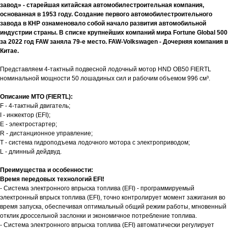
завод» - старейшая китайская автомобилестроительная компания,
основанная в 1953 году. Создание первого автомобилестроительного
завода в КНР ознаменовало собой начало развития автомобильной
индустрии страны. В списке крупнейших компаний мира Fortune Global 500
за 2022 год FAW заняла 79-е место. FAW-Volkswagen - Дочерняя компания в
Китае.
Представляем 4-тактный подвесной лодочный мотор HND OB50 FIERTL
номинальной мощности 50 лошадиных сил и рабочим объемом 996 см³.
Описание МТО (FIERTL):
F - 4-тактный двигатель;
I - инжектор (EFI);
E - электростартер;
R - дистанционное управление;
T - система гидроподъема лодочного мотора с электроприводом;
L - длинный дейдвуд.
Преимущества и особенности:
Время передовых технологий EFI!
- Система электронного впрыска топлива (EFI) - программируемый
электронный впрыск топлива (EFI), точно контролирует момент зажигания во
время запуска, обеспечивая оптимальный общий режим работы, мгновенный
отклик дроссельной заслонки и экономичное потребление топлива.
- Система электронного впрыска топлива (EFI) автоматически регулирует