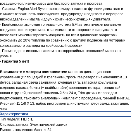
воздушно-топливную смесь для быстрого запуска и прогрева.
- Система Engine Alert System контролирует важные функции двигателя и
снижает вероятность повреждения, предупреждая водителя о перегреве,
низком давлении масла и других критических функциях двигателя.
- Крейсерская экономия топлива - система EFI автоматически регулирует
воздушно-топливную смесь в зависимости от скорости и нагрузки, что
позволяет максимизировать мощность на всем диапазоне оборотов и
экономить до 20% топлива по сравнению с другими подвесными моторами
сопоставимого размера на крейсерской скорости.
- Произведен с использованием антикоррозийных технологий мирового
уровня.
-
Гарантия 5 лет!
В комплекте с мотором поставляется:
машинка дистанционного
управления (с площадкой и крепежом), тросы газ/реверс с наконечником 13
футов, запасная свеча зажигания, рулевая тяга, запасная крыльчатка
водяного насоса, болты (+ шайбы, гайки) крепления мотора, топливный
шланг с грушей, внешний топливный бак 24 л, Trim-датчик с проводом
подключения, тахометр аналоговый (комплект с проводами), гребной винт AL
(Черный) 11 1/8 Х 13, набор инструмента, инструкция, ключ замка зажигания,
чека.
Характеристики
Тип модели: FIERTL
Система запуска: Электрический запуск
Емкость топливного бака, л: 24