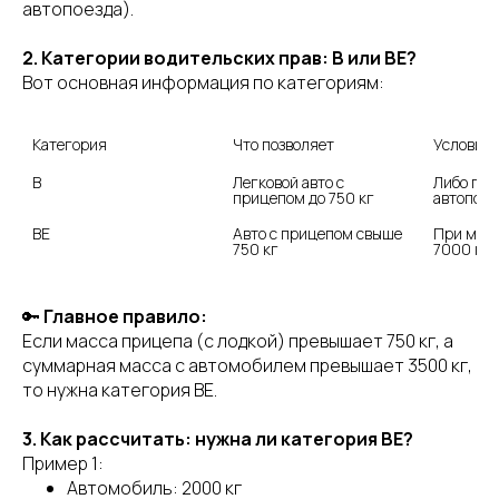
автопоезда).
2. Категории водительских прав: В или BE?
Вот основная информация по категориям:
Категория
Что позволяет
Условия
B
Легковой авто с 
Либо при
прицепом до 750 кг
автопоез
BE
Авто с прицепом свыше 
При масс
750 кг
7000 кг
🔑
Главное правило:
Если масса прицепа (с лодкой) превышает 750 кг, а
суммарная масса с автомобилем превышает 3500 кг,
то нужна категория BE.
3. Как рассчитать: нужна ли категория BE?
Пример 1:
Автомобиль: 2000 кг