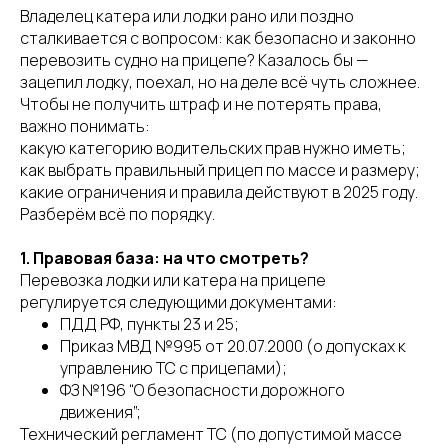
Владелец катера или лодки рано или поздно
сталкивается с вопросом: как безопасно и законно
перевозить судно на прицепе? Казалось бы —
зацепил лодку, поехал, но на деле всё чуть сложнее.
Чтобы не получить штраф и не потерять права,
важно понимать:
какую категорию водительских прав нужно иметь;
как выбрать правильный прицеп по массе и размеру;
какие ограничения и правила действуют в 2025 году.
Разберём всё по порядку.
1. Правовая база: на что смотреть?
Перевозка лодки или катера на прицепе
регулируется следующими документами:
ПДД РФ, пункты 23 и 25;
Приказ МВД №995 от 20.07.2000 (о допусках к
управлению ТС с прицепами);
ФЗ №196 “О безопасности дорожного
движения”;
Технический регламент ТС (по допустимой массе