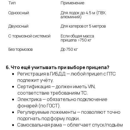
Тип
Применение
Одноосный
Для лодок до 4.5 м (ПВХ, 
алюминий)
Двухосный
Для катеров от 5 метров
С тормозной системой
Если общая масса 
прицепа >750 кг
Без тормозов
До 750 кг
6. Что ещё учитывать при выборе прицепа?
Регистрация в ГИБДД — любой прицеп с ПТС
подлежит учёту.
Сертификация — должен иметь VIN,
соответствие требованиям ТС.
Электрика — обязательно подключение
фонарей (по ГОСТ).
Регулируемые ложементы — позволяют точно
подогнать под форму лодки.
Самосвальная рама — облегчает спуск/подъём