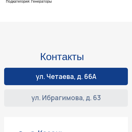
Подкатегория: Генераторы
г. Казань,
ул. Четаева, д. 66А
+7 (843) 203-85-85
+7 (967) 770-77-62
2038585@mail.ru
Режим работы
Пн-Пт:
с 9:00 до 19:00
Сб-Вс:
выходные