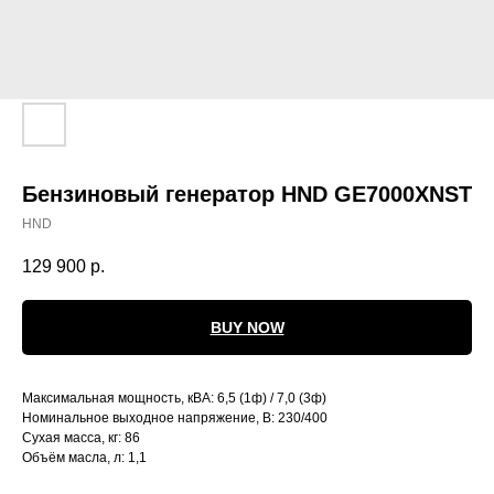
Бензиновый генератор HND GE7000XNST
HND
129 900
р.
BUY NOW
Контакты
Максимальная мощность, кВА: 6,5 (1ф) / 7,0 (3ф)
ул. Четаева, д. 66А
Номинальное выходное напряжение, В: 230/400
Сухая масса, кг: 86
Объём масла, л: 1,1
ул. Ибрагимова, д. 63