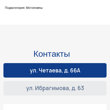
ул. Ибрагимова, д. 63
Подкатегория: Мотопомпы
г. Казань,
ул. Четаева, д. 66А
+7 (843) 203-85-85
+7 (967) 770-77-62
2038585@mail.ru
Режим работы
Пн-Пт:
с 9:00 до 19:00
Сб-Вс:
выходные