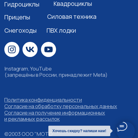
Хочешь скидку? напиши нам!