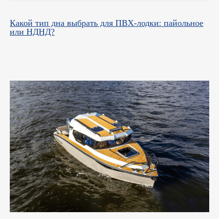
ул. Ибрагимова, д. 63
Какой тип дна выбрать для ПВХ-лодки: пайольное
или НДНД?
April 16, 2025
г. Казань,
ул. Четаева, д. 66А
+7 (843) 203-85-85
+7 (967) 770-77-62
2038585@mail.ru
Режим работы
Пн-Пт:
с 9:00 до 19:00
Сб-Вс:
выходные