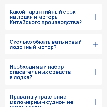
Навигация
Какой гарантийный срок
Обслуживание и ремонт
Контакты
на лодки и моторы
Доставка и оплата
Акции
Китайского производства?
О компании
Каталог
Сколько обкатывать новый
Лодочные моторы
Катера и лодки
лодочный мотор?
Квадроциклы
Гидроциклы
Силовая техника
Прицепы
Снегоходы
ПВХ лодки
Необходимый набор
спасательных средств
в лодке?
Instagram, YouTube
(запрещёны в России, принадлежит Meta)
Права на управление
маломерным судном не
Политика конфиденциальности
Согласие на обработку персональных данных